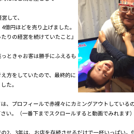
経営して、
、4億円ほどを売り上げました。
ったりの経営を続けていたこと』
売っときゃお客は勝手にふえるも
考え方をしていたので、最終的に
ました。
ては、プロフィールで赤裸々にカミングアウトしている
下さい。（一番下までスクロールすると動画でみれます
での2、3年は、お店を存続させるだけで一杯いっぱい。