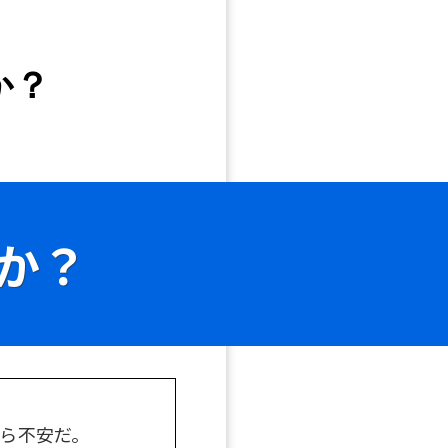
か？
か？
ら不安だ。