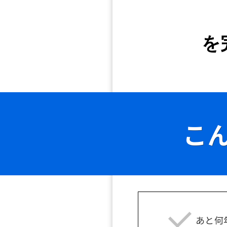
を
こ
あと何