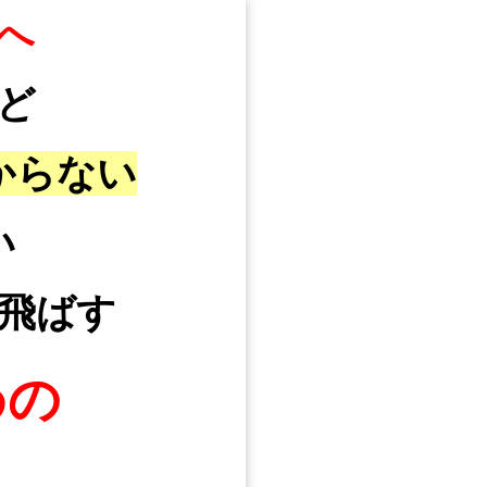
へ
ど
からない
い
飛ばす
めの