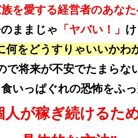
家族を愛する経営者のあなた
今のままじゃ
「ヤバい！」
け
に何をどうすりゃいいかわ
ので将来が不安でたまらな
う食いっぱぐれの恐怖をふっ
個人が稼ぎ続けるた