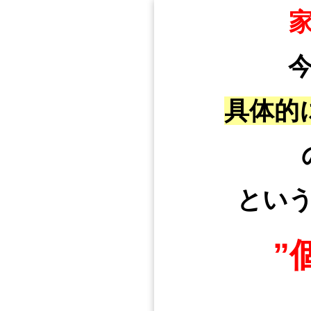
具体的
とい
”