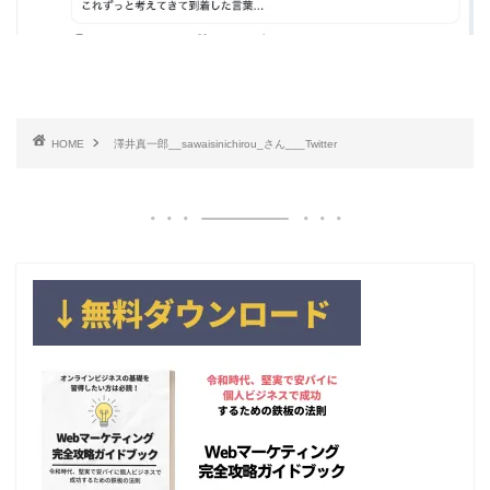
HOME
澤井真一郎__sawaisinichirou_さん___Twitter