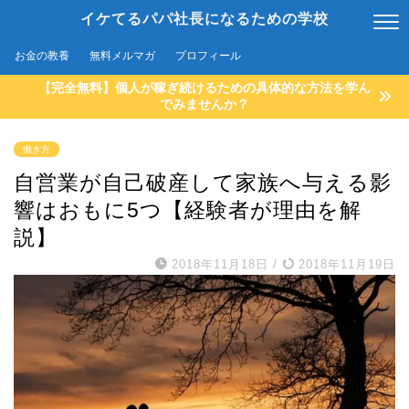
イケてるパパ社長になるための学校
お金の教養
無料メルマガ
プロフィール
【完全無料】個人が稼ぎ続けるための具体的な方法を学ん
でみませんか？
働き方
自営業が自己破産して家族へ与える影
響はおもに5つ【経験者が理由を解
説】
2018年11月18日
/
2018年11月19日