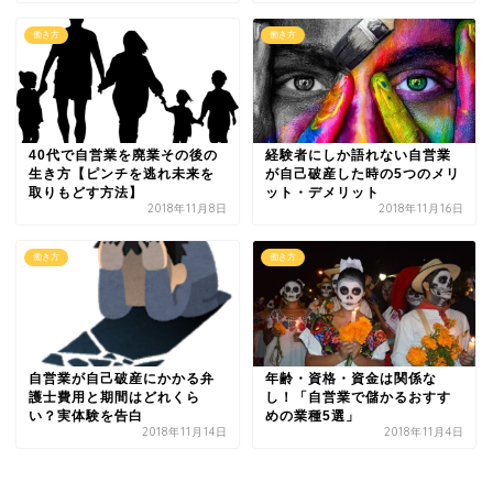
働き方
働き方
40代で自営業を廃業その後の
経験者にしか語れない自営業
生き方【ピンチを逃れ未来を
が自己破産した時の5つのメリ
取りもどす方法】
ット・デメリット
2018年11月8日
2018年11月16日
働き方
働き方
自営業が自己破産にかかる弁
年齢・資格・資金は関係な
護士費用と期間はどれくら
し！「自営業で儲かるおすす
い？実体験を告白
めの業種5選」
2018年11月14日
2018年11月4日