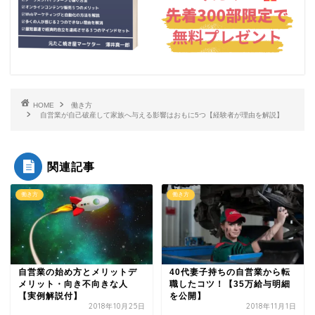
HOME
働き方
自営業が自己破産して家族へ与える影響はおもに5つ【経験者が理由を解説】
関連記事
働き方
働き方
自営業の始め方とメリットデ
40代妻子持ちの自営業から転
メリット・向き不向きな人
職したコツ！【35万給与明細
【実例解説付】
を公開】
2018年10月25日
2018年11月1日