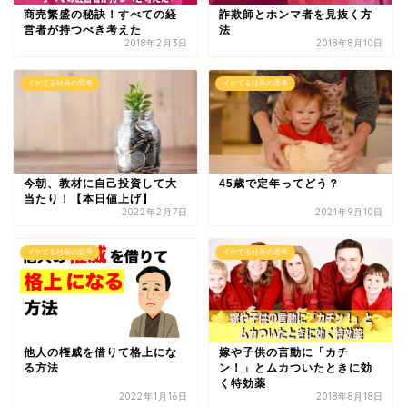
商売繁盛の秘訣！すべての経
詐欺師とホンマ者を見抜く方
営者が持つべき考えた
法
2018年2月3日
2018年8月10日
イケてる社長の思考
イケてる社長の思考
今朝、教材に自己投資して大
45歳で定年ってどう？
当たり！【本日値上げ】
2022年2月7日
2021年9月10日
イケてる社長の思考
イケてる社長の思考
他人の権威を借りて格上にな
嫁や子供の言動に「カチ
る方法
ン！」とムカついたときに効
く特効薬
2022年1月16日
2018年8月18日