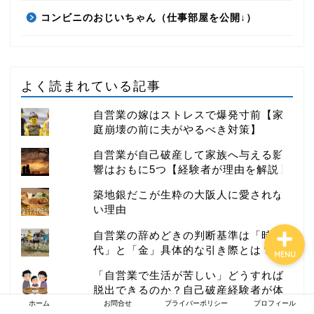
コンビニのおじいちゃん（仕事部屋を公開↓）
お金持ちになれる働き方
よく読まれている記事
イケてる社長の思考
自営業の嫁はストレスで爆発寸前【家
庭崩壊の前に夫がやるべき対策】
マーケティング
自営業が自己破産して家族へ与える影
響はおもに5つ【経験者が理由を解説】
コピーライティング
築地銀だこが生粋の大阪人に愛されな
い理由
自営業の辞めどきの判断基準は「時
代」と「金」具体的な引き際とは？
MENU
「自営業で生活が苦しい」どうすれば
脱出できるのか？自己破産経験者が体
験談を告白
ホーム
お問合せ
プライバーポリシー
プロフィール