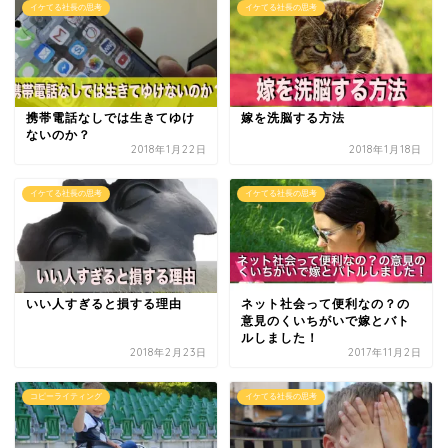
イケてる社長の思考
イケてる社長の思考
携帯電話なしでは生きてゆけ
嫁を洗脳する方法
ないのか？
2018年1月22日
2018年1月18日
イケてる社長の思考
イケてる社長の思考
いい人すぎると損する理由
ネット社会って便利なの？の
意見のくいちがいで嫁とバト
ルしました！
2018年2月23日
2017年11月2日
コピーライティング
イケてる社長の思考