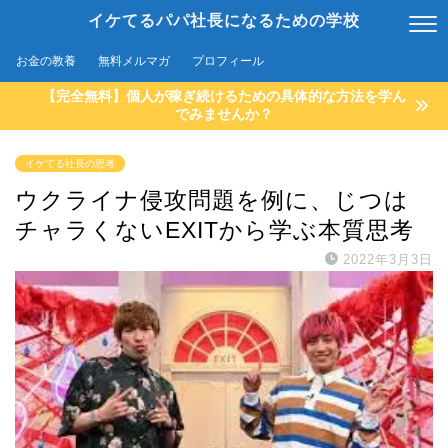
イケてるパパ社長になるための学校
お金の教養
無料メルマガ
プロフィール
【完全無料】個人が稼ぎ続けるための具体的な方法を学ん
でみませんか？
イケてる社長の思考
ウクライナ侵攻問題を例に、じつは
チャラくないEXITから学ぶ本質思考
2022年3月3日