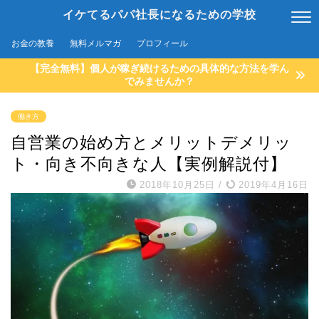
イケてるパパ社長になるための学校
お金の教養
無料メルマガ
プロフィール
【完全無料】個人が稼ぎ続けるための具体的な方法を学ん
でみませんか？
働き方
自営業の始め方とメリットデメリッ
ト・向き不向きな人【実例解説付】
2018年10月25日
/
2019年4月16日