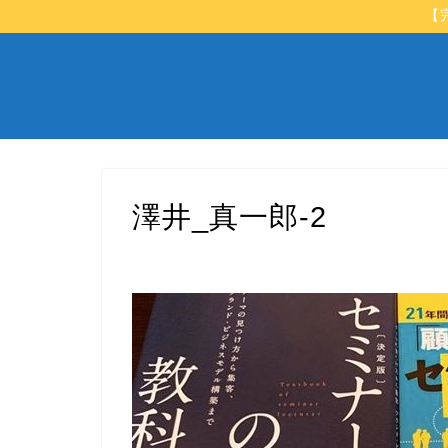
【
澤井_真一郎-2