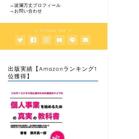
→波瀾万丈プロフィール
→お問い合わせ
＼ Follow me ／
出版実績【Amazonランキング1
位獲得】