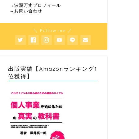
→波瀾万丈プロフィール
→お問い合わせ
＼ Follow me ／
出版実績【Amazonランキング1
位獲得】