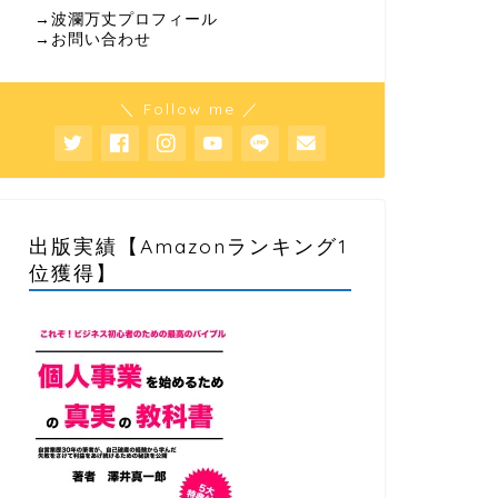
→波瀾万丈プロフィール
→お問い合わせ
＼ Follow me ／
出版実績【Amazonランキング1
位獲得】