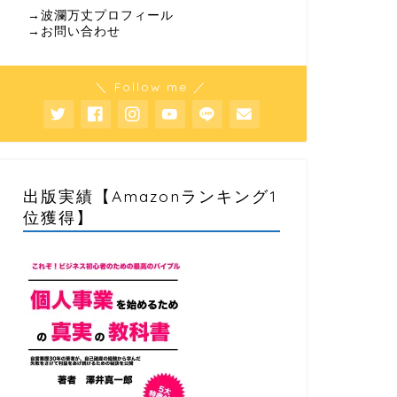
→波瀾万丈プロフィール
→お問い合わせ
＼ Follow me ／
出版実績【Amazonランキング1
位獲得】