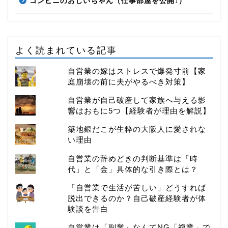
コンビニのおじいちゃん（仕事部屋を公開↓）
よく読まれている記事
自営業の嫁はストレスで爆発寸前【家
庭崩壊の前に夫がやるべき対策】
自営業が自己破産して家族へ与える影
響はおもに5つ【経験者が理由を解説】
築地銀だこが生粋の大阪人に愛されな
い理由
自営業の辞めどきの判断基準は「時
代」と「金」具体的な引き際とは？
「自営業で生活が苦しい」どうすれば
脱出できるのか？自己破産経験者が体
験談を告白
自営業は「副業」なんてNG「複業」で