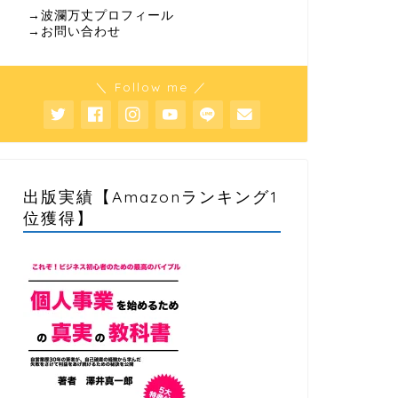
→波瀾万丈プロフィール
→お問い合わせ
＼ Follow me ／
出版実績【Amazonランキング1
位獲得】