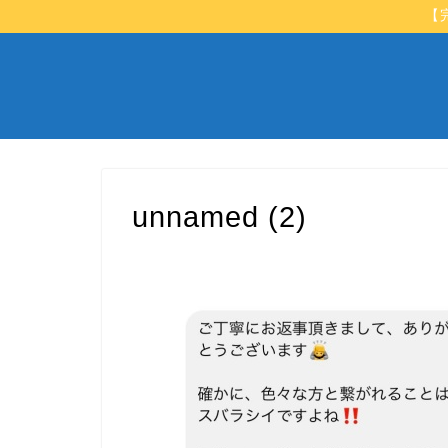
【
unnamed (2)