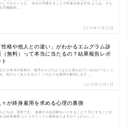
うしてかというと、 自分が労働することで対価を得る方法 ようは、そも
も労働集約 …
2019年11月21日
「性格や他人との違い」がわかるエムグラム診
断（無料）って本当に当たるの？結果報告レポ
ート
なたの本当の性格や、相手からどのような人と思われているのか？という
え、知りたくありません？ このような疑問を解消します …
2018年12月4日
人々が終身雇用を求める心理の裏側
んにちは、澤井です。 面接や入社試験をパスすることで 手にすることが
きる終身雇用 というチケットに興味ありますか？ (さらに…) …