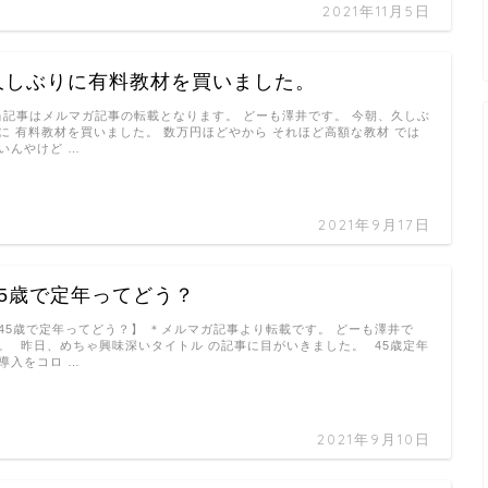
2021年11月5日
久しぶりに有料教材を買いました。
当記事はメルマガ記事の転載となります。 どーも澤井です。 今朝、久しぶ
に 有料教材を買いました。 数万円ほどやから それほど高額な教材 では
いんやけど …
2021年9月17日
45歳で定年ってどう？
45歳で定年ってどう？】 ＊メルマガ記事より転載です。 どーも澤井で
。 ㅤ 昨日、めちゃ興味深いタイトル の記事に目がいきました。 ㅤ 45歳定年
導入をコロ …
2021年9月10日