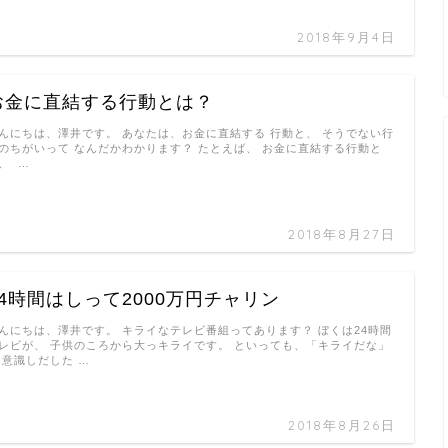
2018年9月4日
お金に直結する行動とは？
んにちは、澤井です。 あなたは、お金に直結する 行動と、 そうでない行
のちがいって なんだかわかります？ たとえば、 お金に直結する行動と
、 …
2018年8月27日
24時間はしって2000万円チャリン
んにちは、澤井です。 キライなテレビ番組ってあります？ ぼくは24時間
レビが、 子供のころから大っキライです。 といっても、「キライだな」
 意識しだした …
2018年8月26日