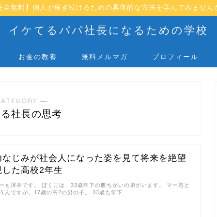
完全無料】個人が稼ぎ続けるための具体的な方法を学んでみません
イケてるパパ社長になるための学校
お金の教養
無料メルマガ
プロフィール
CATEGORY ―
てる社長の思考
幼なじみが社会人になった姿を見て将来を絶望
視した高校2年生
ーも澤井です。 ぼくには、33歳年下の腹ちがいの弟がいます。 マー君と
うんですが、17歳の高2の男の子。 33歳も年下 …