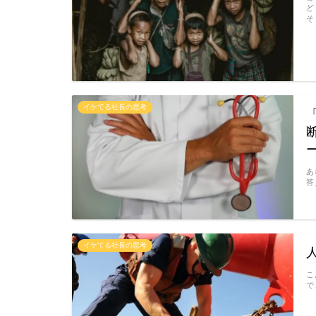
ど
そ
イケてる社長の思考
あ
答
イケてる社長の思考
こ
で