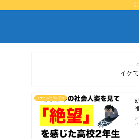
【
― 
イケ
イケてる社長の思考
ど
い