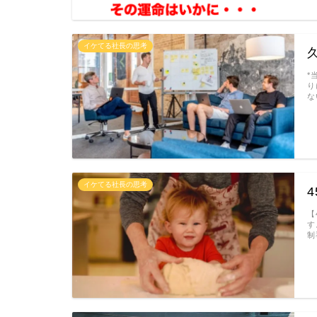
イケてる社長の思考
*
り
な
イケてる社長の思考
【
す
制