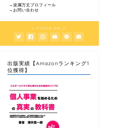
→波瀾万丈プロフィール
→お問い合わせ
＼ Follow me ／
出版実績【Amazonランキング1
位獲得】