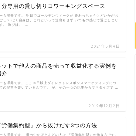
自分専用の貸し切りコワーキングスペース
ーも澤井です。 明日でゴールデンウィークが 終わっちゃうけどいかがお
ごし？ ぼく自身は、これといって遠出もせず いつもの感じで過ごしとり
す。 遊びは、 …
2021年5月4日
ネットで他人の商品を売って収益化する実例を
紹介
ーも澤井です。ここ10日以上ダイレクトレスポンスマーケティングにつ
ての記事を書いているんです。 が、その一つの記事からマネタイズで …
2019年12月2日
『労働集約型』から抜けだす3つの方法
ーも澤井です。 世の中のほとんどの人は 『労働集約型』の働き方です。