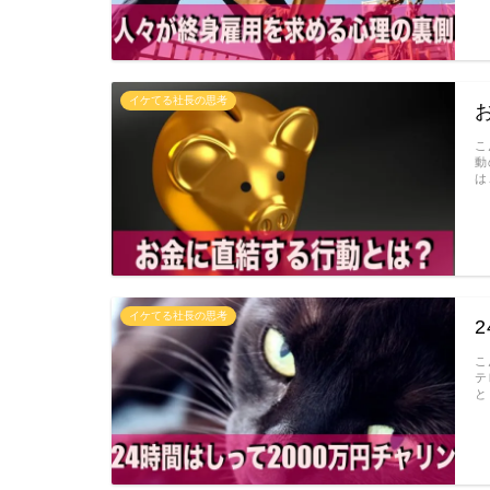
イケてる社長の思考
こ
動
は
イケてる社長の思考
こ
テ
と