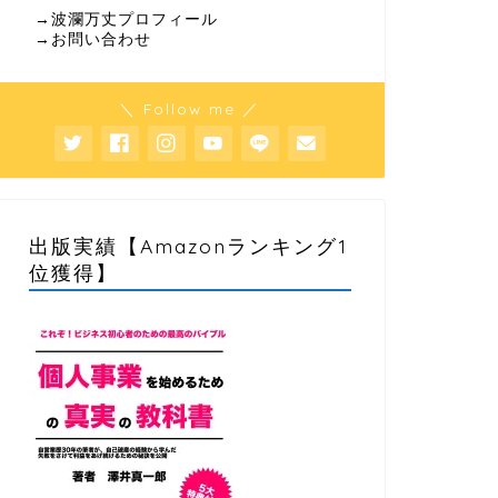
→波瀾万丈プロフィール
→お問い合わせ
＼ Follow me ／
出版実績【Amazonランキング1
位獲得】